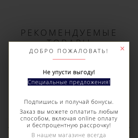
×
РЕКОМЕНДУЕМЫЕ
ДОБРО ПОЖАЛОВАТЬ!
ТОВАРЫ
Не упусти выгоду!
Специальные предложения!
Подпишись и получай бонусы.
Заказ вы можете оплатить любым
способом, включая online оплату
и беспроцентную рассрочку!
В нашем магазине всегда
актуальные цены!
Центровочный штифт Euroboor ø 6,3 мм и
длиной 204 мм для использования с