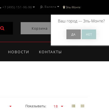
р.
Валюта
+7 (495) 151-96-96
Эль-Монте
Ваш город —
Эль-Монте
?
Корзина
0
НОВОСТИ
КОНТАКТЫ
Показывать: