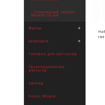
- Спиральные свёрла
Weldon 55 мм
Фрезы
На
све
Шарошки
Головки для метчиков
доба
Грузоподъемные
магниты
Зенкер
Заказ вы м
Конус Морзе