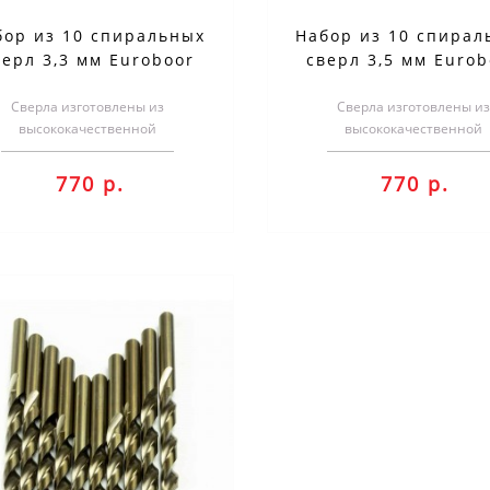
бор из 10 спиральных
Набор из 10 спирал
верл 3,3 мм Euroboor
сверл 3,5 мм Eurob
TDCO.033
TDCO.035
Сверла изготовлены из
Сверла изготовлены из
высококачественной
высококачественной
быстрорежущей стали с
быстрорежущей стали 
влением кобальта (5% кобальта)
добавлением кобальта (5% ко
770 р.
770 р.
и ..
и ..