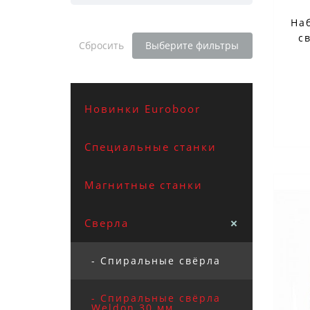
На
с
Сбросить
Выберите фильтры
Новинки Euroboor
доба
Специальные станки
Магнитные станки
Сверла
- Спиральные свёрла
- Спиральные свёрла
Weldon 30 мм