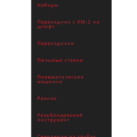
Наборы
Переходник с КМ-2 на
штифт
Переходники
Пильные станки
Пневматические
машинки
Разное
Резьбонарязной
инструмент
Сверление на трубах