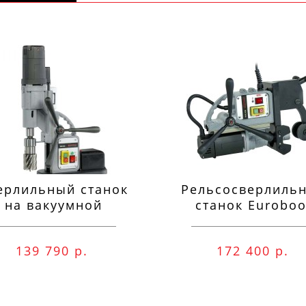
ерлильный станок
Рельсосверлиль
на вакуумной
станок Euroboo
одушке Euroboor
ECO.RAIL.40S
VAC.50S+
139 790 р.
172 400 р.