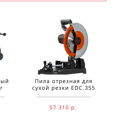
ный
Пила отрезная для
П
r
сухой резки EDC.355
м
57 310 р.