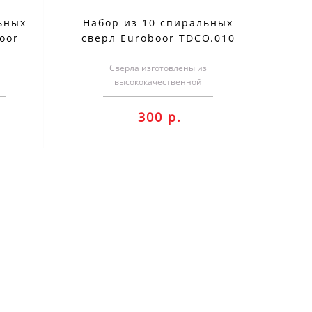
ьных
Набор из 10 спиральных
oor
сверл Euroboor TDCO.010
Сверла изготовлены из
высококачественной
с
быстрорежущей стали с
бальта)
добавлением кобальта (5% кобальта)
300 р.
и ..