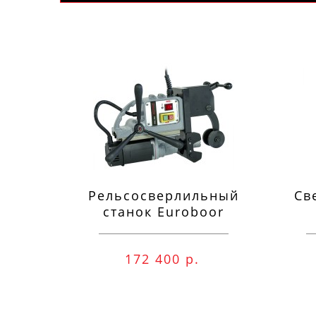
Рельсосверлильный
Св
станок Euroboor
RAIL.40S 12-40 мм
п
172 400 р.