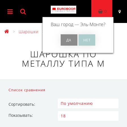
0
Ваш город —
Эль-Монте
?
Шарошки
Шарошка по металлу типа M
ШАРОШКА ПО
МЕТАЛЛУ ТИПА M
Список сравнения
Сортировать:
Показывать: