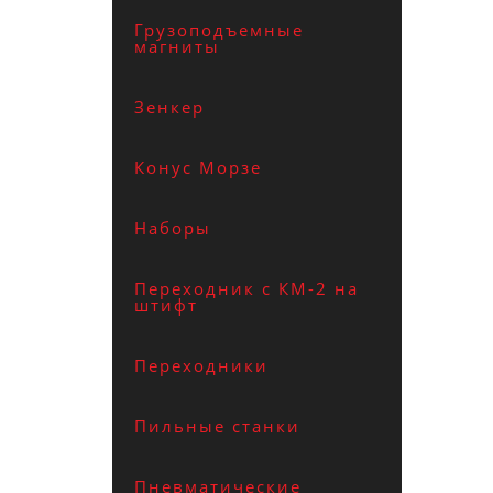
Грузоподъемные
магниты
Зенкер
Конус Морзе
Наборы
Переходник с КМ-2 на
штифт
Переходники
Пильные станки
Пневматические