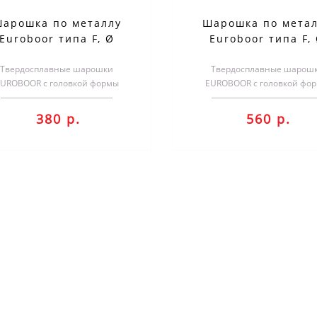
арошка по металлу
Шарошка по мета
Euroboor типа F, Ø
Euroboor типа F,
ловки - 3 мм RB.F0303
головки - 6 мм RB.F
Твердосплавные шарошки
Твердосплавные шарош
UROBOOR с головкой формы
EUROBOOR с головкой фо
.Применяются для обработки
F.Применяются для обраб
различных металлов.Голо..
различных металлов.Голо
380 р.
560 р.