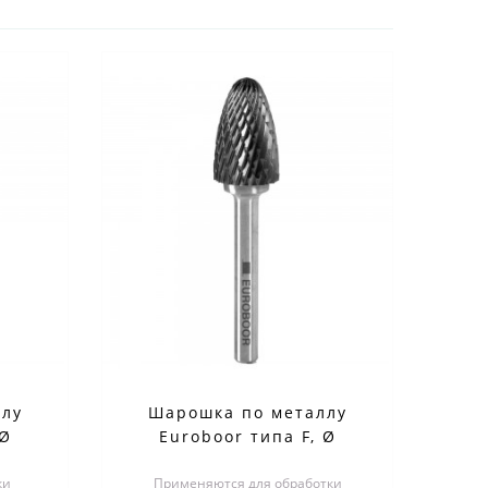
ллу
Шарошка по металлу
 Ø
Euroboor типа F, Ø
F1206
головки - 16 мм RB.F1606
ки
Применяются для обработки