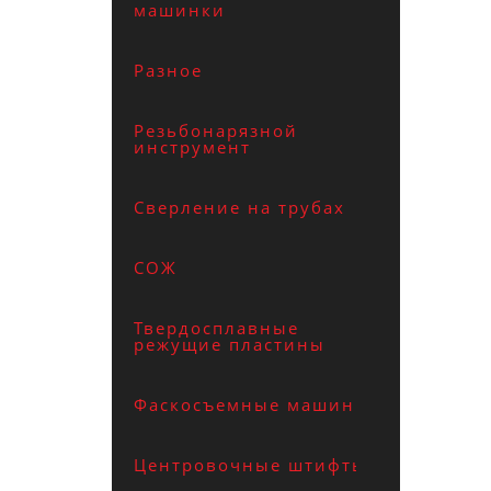
машинки
Разное
Резьбонарязной
инструмент
Сверление на трубах
СОЖ
Твердосплавные
режущие пластины
Фаскосъемные машины
Центровочные штифты