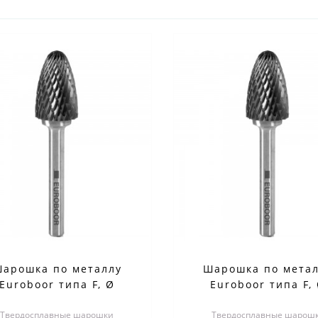
арошка по металлу
Шарошка по мета
Euroboor типа F, Ø
Euroboor типа F,
овки - 10 мм RB.F1006
головки - 12 мм RB.
Твердосплавные шарошки
Твердосплавные шарош