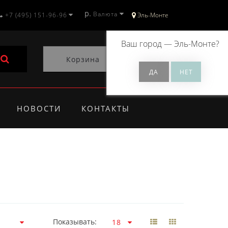
р.
Валюта
+7 (495) 151-96-96
Эль-Монте
Ваш город —
Эль-Монте
?
Корзина
0
НОВОСТИ
КОНТАКТЫ
Показывать: