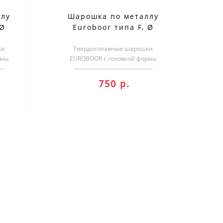
ллу
Шарошка по металлу
 Ø
Euroboor типа F, Ø
0606
головки - 8 мм RB.F0806
ки
Твердосплавные шарошки
рмы
EUROBOOR с головкой формы
отки
F.Применяются для обработки
..
различных металлов.Голо..
750 р.