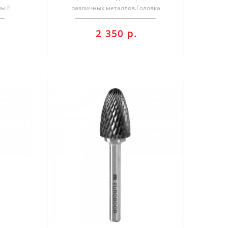
ы F.
различных металлов.Головка
тки
изготовлена из высококачественного
..
твердого спл..
2 350 р.