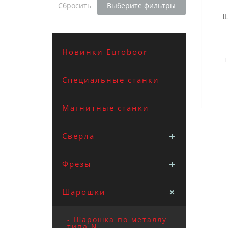
Сбросить
Выберите фильтры
Ш
го
Новинки Euroboor
E
F
Специальные станки
Магнитные станки
Сверла
Фрезы
Шарошки
- Шарошка по металлу
типа N