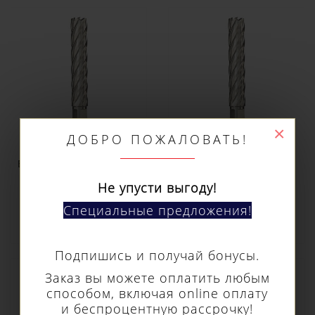
×
ДОБРО ПОЖАЛОВАТЬ!
Кольцевое сверло
Кольцевое сверло
Euroboor HSS длина
Euroboor HSS длина
100 мм, Ø 29 HCX.290
100 мм, Ø 30 HCX.300
Не упусти выгоду!
8 230 р.
8 390 р.
Специальные предложения!
Подпишись и получай бонусы.
Заказ вы можете оплатить любым
способом, включая online оплату
и беспроцентную рассрочку!