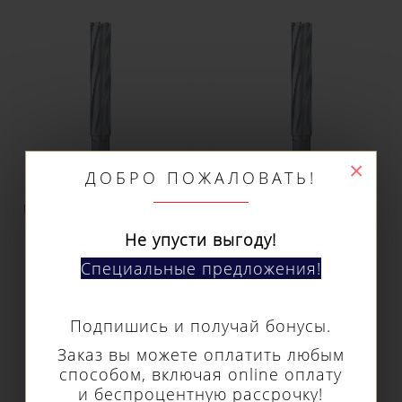
×
ДОБРО ПОЖАЛОВАТЬ!
Кольцевое сверло
Кольцевое сверло
Euroboor TCT длина
Euroboor TCT длина
100 мм, Ø 21 HMX.210
100 мм, Ø 23 HMX.230
Не упусти выгоду!
5 970 р.
5 970 р.
Специальные предложения!
Подпишись и получай бонусы.
Заказ вы можете оплатить любым
способом, включая online оплату
и беспроцентную рассрочку!