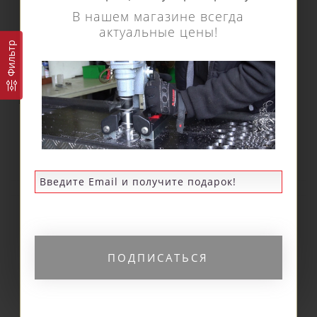
В нашем магазине всегда
актуальные цены!
Фильтр
Кольцевое сверло
Кольцевое сверло
Euroboor TCT длина
Euroboor TCT длина
100 мм, Ø 24 HMX.240
100 мм, Ø 25 HMX.250
5 970 р.
5 970 р.
ПОДПИСАТЬСЯ