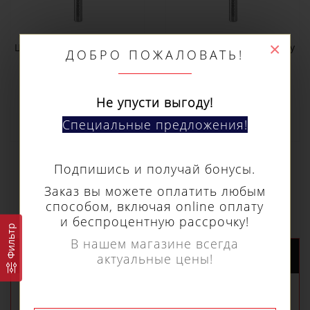
×
ДОБРО ПОЖАЛОВАТЬ!
Шарошка по металлу
Шарошка по металлу
Не упусти выгоду!
Euroboor типа А, Ø
Euroboor типа А, Ø
головки - 6 мм
головки - 8 мм
Специальные предложения!
RB.A0606
RB.A0806
470 р.
660 р.
Подпишись и получай бонусы.
Заказ вы можете оплатить любым
способом, включая online оплату
и беспроцентную рассрочку!
В нашем магазине всегда
актуальные цены!
Фильтр
НОВЫЕ ПОСТУПЛЕНИЯ
РЕКОМЕНДУЕМЫЕ