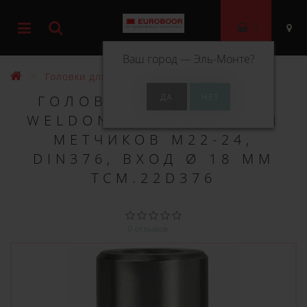
0
Ваш город —
Эль-Монте
?
Головки для метчиков
ГОЛОВКА С ЗАХВАТОМ
WELDON EUROBOOR ДЛЯ
МЕТЧИКОВ M22-24,
DIN376, ВХОД Ø 18 ММ
TCM.22D376
0 отзывов