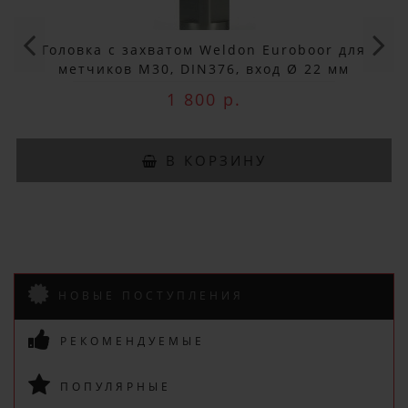
Не упусти выгоду!
Головка с захватом Weldon Euroboor для
метчиков M30, DIN376, вход Ø 22 мм
Специальные предложения!
TCM.30D376
1 800 р.
Подпишись и получай бонусы.
В КОРЗИНУ
Заказ вы можете оплатить любым
способом, включая online оплату
и беспроцентную рассрочку!
В нашем магазине всегда
актуальные цены!
НОВЫЕ ПОСТУПЛЕНИЯ
РЕКОМЕНДУЕМЫЕ
ПОПУЛЯРНЫЕ