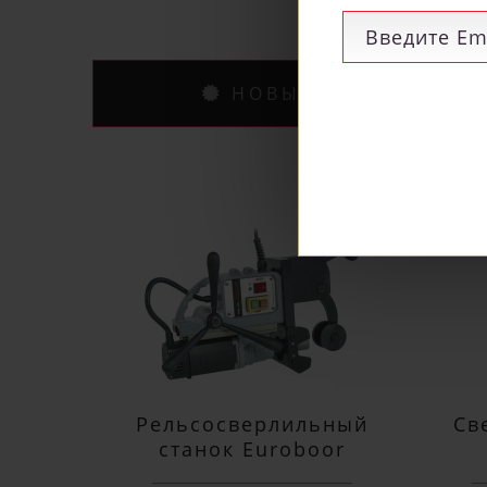
НОВЫЕ ПОСТУПЛЕНИ
Рельсосверлильный
Св
станок Euroboor
RAIL.40S 12-40 мм
п