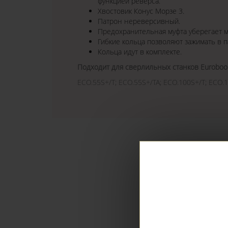
функцией реверса.
Хвостовик Конус Морзе 3.
Патрон нереверсивный.
Предохранительная муфта уберегает м
Гибкие кольца позволяют зажимать в 
Кольца идут в комплекте.
Подходит для сверлильных станков Euroboor
ECO.55S+/T; ECO.55S+/TA; ECO.100S+/T; ECO.1
РЕ