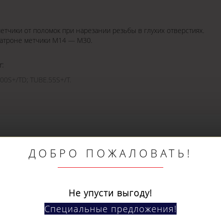
етчики от поломок при нарезании резьбы в глухих отверстиях.
патроне метчики М14 — М30.
:
00S+/TD; TUBE.55S+/T.
ДОБРО ПОЖАЛОВАТЬ!
КОМЕНДУЕМЫЕ ТОВ
Не упусти выгоду!
Специальные предложения!