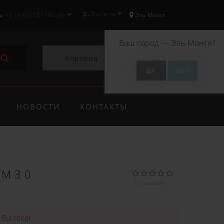
р.
Валюта
+7 (495) 151-96-96
Эль-Монте
Ваш город —
Эль-Монте
?
Корзина
0
НОВОСТИ
КОНТАКТЫ
-M30
0 отзывов
:
Euroboor