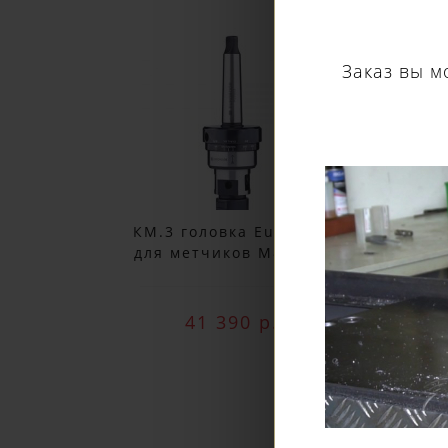
Заказ вы м
КМ.3 головка Euroboor
для метчиков M8 -M20
ETC.2
41 390 р.