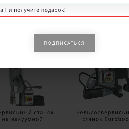
Я
РЕКОМЕНДУЕМЫЕ
ПОДПИСАТЬСЯ
ерлильный станок
Рельсосверлиль
на вакуумной
станок Euroboo
одушке Euroboor
ECO.RAIL.40S