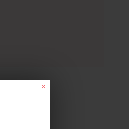
×
АРЫ