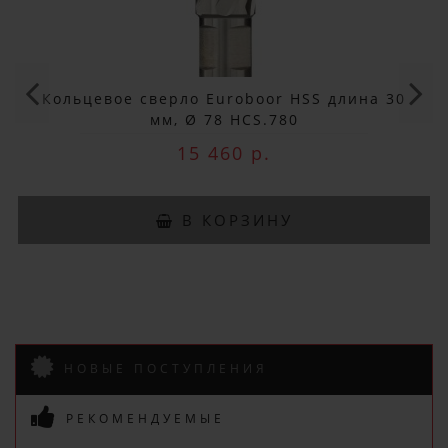
ДОБРО ПОЖАЛОВАТЬ!
Не упусти выгоду!
Кольцевое сверло Euroboor HSS длина 30
Специальные предложения!
мм, Ø 78 HCS.780
15 460 р.
Подпишись и получай бонусы.
Заказ вы можете оплатить любым
В КОРЗИНУ
способом, включая online оплату
и беспроцентную рассрочку!
В нашем магазине всегда
актуальные цены!
НОВЫЕ ПОСТУПЛЕНИЯ
РЕКОМЕНДУЕМЫЕ