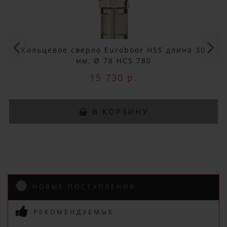
ДОБРО ПОЖАЛОВАТЬ!
Не упусти выгоду!
Кольцевое сверло Euroboor HSS длина 30
Специальные предложения!
мм, Ø 78 HCS.780
15 730 р.
Подпишись и получай бонусы.
Заказ вы можете оплатить любым
В КОРЗИНУ
способом, включая online оплату
и беспроцентную рассрочку!
В нашем магазине всегда
актуальные цены!
НОВЫЕ ПОСТУПЛЕНИЯ
РЕКОМЕНДУЕМЫЕ