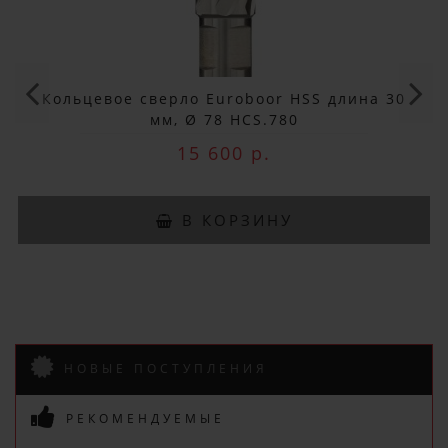
ДОБРО ПОЖАЛОВАТЬ!
Не упусти выгоду!
Кольцевое сверло Euroboor HSS длина 30
Специальные предложения!
мм, Ø 78 HCS.780
15 600 р.
Подпишись и получай бонусы.
Заказ вы можете оплатить любым
В КОРЗИНУ
способом, включая online оплату
и беспроцентную рассрочку!
В нашем магазине всегда
актуальные цены!
НОВЫЕ ПОСТУПЛЕНИЯ
РЕКОМЕНДУЕМЫЕ