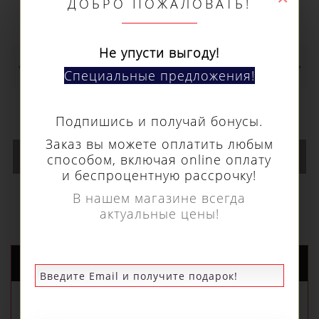
Не упусти выгоду!
Специальные предложения!
Кольцевое сверло Euroboor HSS длина 30
Подпишись и получай бонусы.
мм, Ø 78 HCS.780
Заказ вы можете оплатить любым
15 730 р.
способом, включая online оплату
и беспроцентную рассрочку!
В нашем магазине всегда
В КОРЗИНУ
актуальные цены!
НОВЫЕ ПОСТУПЛЕНИЯ
РЕКОМЕНДУЕМЫЕ