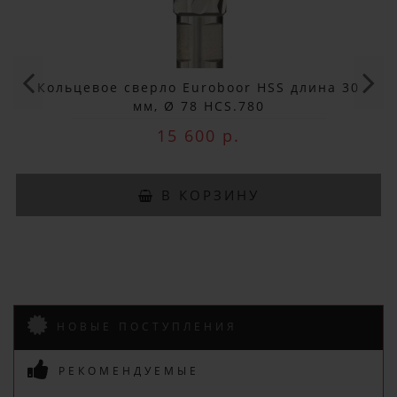
ДОБРО ПОЖАЛОВАТЬ!
Не упусти выгоду!
Кольцевое сверло Euroboor HSS длина 30
Специальные предложения!
мм, Ø 78 HCS.780
15 600 р.
Подпишись и получай бонусы.
Заказ вы можете оплатить любым
В КОРЗИНУ
способом, включая online оплату
и беспроцентную рассрочку!
В нашем магазине всегда
актуальные цены!
НОВЫЕ ПОСТУПЛЕНИЯ
РЕКОМЕНДУЕМЫЕ