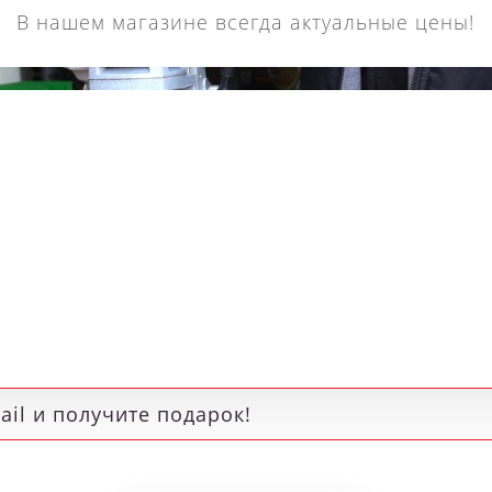
В нашем магазине всегда актуальные цены!
Кольцевое сверло
Кольцевое сверл
roboor HSS длина 30
Euroboor HSS длина
мм, Ø 77 HCS.770
мм, Ø 76 HCS.760
15 190 р.
14 730 р.
Я
РЕКОМЕНДУЕМЫЕ