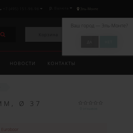
р.
Валюта
+7 (495) 151-96-96
Эль-Монте
Ваш город —
Эль-Монте
?
Корзина
0
НОВОСТИ
КОНТАКТЫ
0
ММ, Ø 37
0 отзывов
:
Euroboor