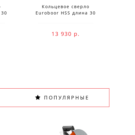
о
Кольцевое сверло
К
 30
Euroboor HSS длина 30
Eur
мм, Ø 74 HCS.740
м
ne оплату и
13 930 р.
ПОПУЛЯРНЫЕ