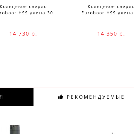
Специальные предложения!
Кольцевое сверло
Кольцевое сверл
roboor HSS длина 30
Euroboor HSS длина
Подпишись и получай бонусы.
мм, Ø 76 HCS.760
мм, Ø 75 HCS.750
ожете оплатить любым способом, включая onli
14 730 р.
14 350 р.
беспроцентную рассрочку!
В нашем магазине всегда актуальные цены!
Я
РЕКОМЕНДУЕМЫЕ
ПОДПИСАТЬСЯ