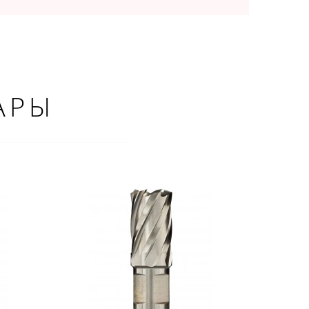
АРЫ
×