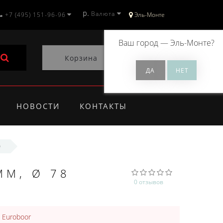
р.
Валюта
+7 (495) 151-96-96
Эль-Монте
Ваш город —
Эль-Монте
?
Корзина
0
НОВОСТИ
КОНТАКТЫ
0
ММ, Ø 78
0 отзывов
:
Euroboor