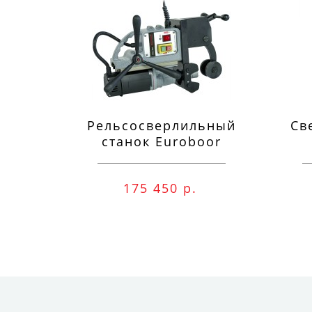
Рельсосверлильный
Св
станок Euroboor
RAIL.40S 12-40 мм
п
175 450 р.