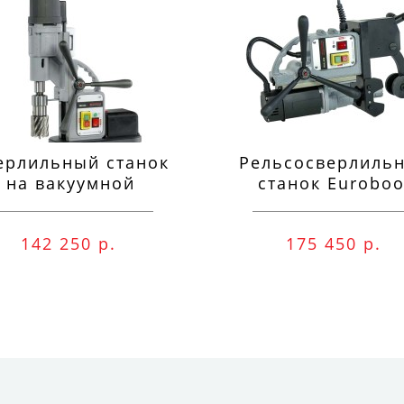
ерлильный станок
Рельсосверлиль
на вакуумной
станок Euroboo
одушке Euroboor
ECO.RAIL.40S
VAC.50S+
142 250 р.
175 450 р.