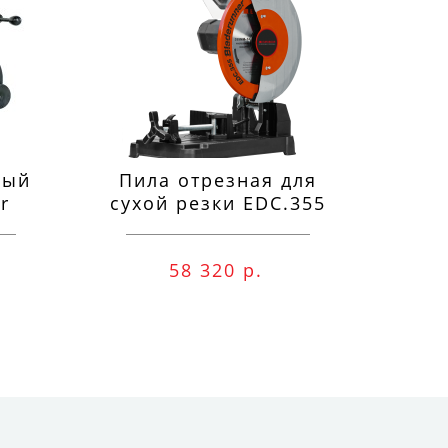
ный
Пила отрезная для
П
r
сухой резки EDC.355
м
58 320 р.