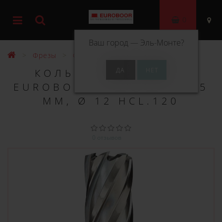
0
Ваш город —
Эль-Монте
?
Фрезы
Фрезы HSS 55 мм
КОЛЬЦЕВОЕ СВЕРЛО
EUROBOOR HSS ДЛИНА 55
ММ, Ø 12 HCL.120
0 отзывов