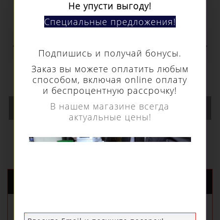
Не упусти выгоду!
Специальные предложения!
Кольцевое сверло Euroboor HSS длина 30
Подпишись и получай бонусы.
мм, Ø 78 HCS.780
Заказ вы можете оплатить любым
15 600 р.
способом, включая online оплату
и беспроцентную рассрочку!
В нашем магазине всегда
В КОРЗИНУ
актуальные цены!
НОВЫЕ ПОСТУПЛЕНИЯ
РЕКОМЕНДУЕМЫЕ