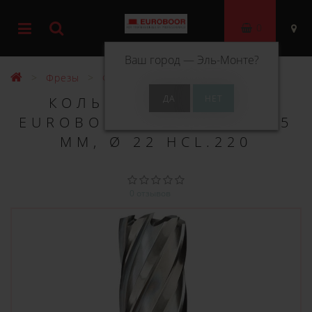
0
Ваш город —
Эль-Монте
?
Фрезы
Фрезы HSS 55 мм
КОЛЬЦЕВОЕ СВЕРЛО
EUROBOOR HSS ДЛИНА 55
ММ, Ø 22 HCL.220
0 отзывов