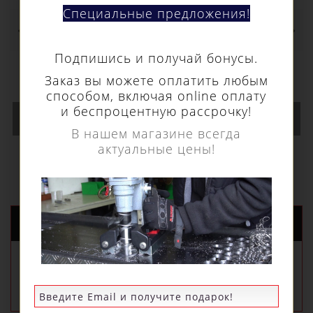
Специальные предложения!
Кольцевое сверло Euroboor HSS длина 30
мм, Ø 78 HCS.780
Подпишись и получай бонусы.
15 460 р.
Заказ вы можете оплатить любым
способом, включая online оплату
и беспроцентную рассрочку!
В КОРЗИНУ
В нашем магазине всегда
актуальные цены!
НОВЫЕ ПОСТУПЛЕНИЯ
РЕКОМЕНДУЕМЫЕ
ПОПУЛЯРНЫЕ