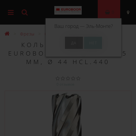
0
Ваш город —
Эль-Монте
?
Фрезы
Фрезы HSS 55 мм
КОЛЬЦЕВОЕ СВЕРЛО
EUROBOOR HSS ДЛИНА 55
ММ, Ø 44 HCL.440
0 отзывов