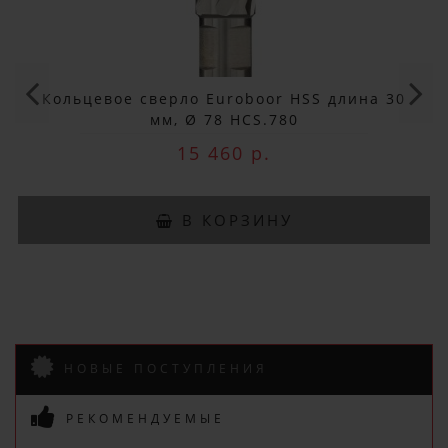
ДОБРО ПОЖАЛОВАТЬ!
Не упусти выгоду!
Кольцевое сверло Euroboor HSS длина 30
Специальные предложения!
мм, Ø 78 HCS.780
15 460 р.
Подпишись и получай бонусы.
Заказ вы можете оплатить любым
В КОРЗИНУ
способом, включая online оплату
и беспроцентную рассрочку!
В нашем магазине всегда
актуальные цены!
НОВЫЕ ПОСТУПЛЕНИЯ
РЕКОМЕНДУЕМЫЕ