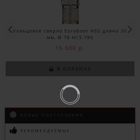
Не упусти выгоду!
Специальные предложения!
Кольцевое сверло Euroboor HSS длина 30
Подпишись и получай бонусы.
мм, Ø 78 HCS.780
Заказ вы можете оплатить любым
15 600 р.
способом, включая online оплату
и беспроцентную рассрочку!
В нашем магазине всегда
В КОРЗИНУ
актуальные цены!
НОВЫЕ ПОСТУПЛЕНИЯ
РЕКОМЕНДУЕМЫЕ