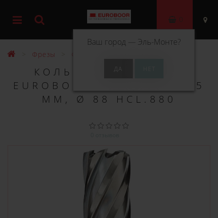
0
Ваш город —
Эль-Монте
?
Фрезы
Фрезы HSS 55 мм
КОЛЬЦЕВОЕ СВЕРЛО
EUROBOOR HSS ДЛИНА 55
ММ, Ø 88 HCL.880
0 отзывов