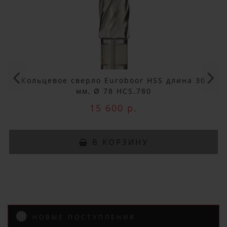
×
ДОБРО ПОЖАЛОВАТЬ!
Не упусти выгоду!
Специальные предложения!
Кольцевое сверло Euroboor HSS длина 30
мм, Ø 78 HCS.780
Подпишись и получай бонусы.
15 600 р.
Заказ вы можете оплатить любым
способом, включая online оплату
и беспроцентную рассрочку!
В КОРЗИНУ
В нашем магазине всегда
актуальные цены!
НОВЫЕ ПОСТУПЛЕНИЯ