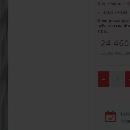
Код товара:
HMX
В НАЛИЧИИ
Кольцевые фрез
зубьев из карб
к ра..
24 460
НАШЛИ ДЕШЕВЛ
100%
това