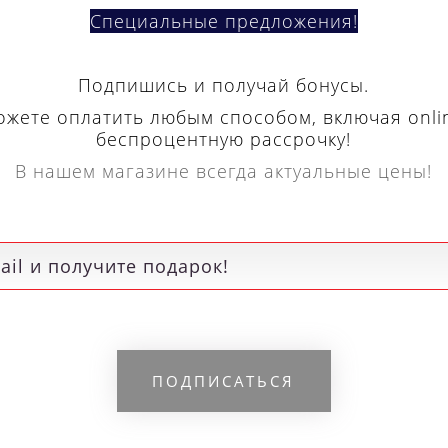
беспроцентную рассрочку!
В нашем магазине всегда актуальные цены!
Кольцевое сверло
Кольцевое сверл
roboor HSS длина 30
Euroboor HSS длина
мм, Ø 77 HCS.770
мм, Ø 76 HCS.760
15 070 р.
14 610 р.
Я
РЕКОМЕНДУЕМЫЕ