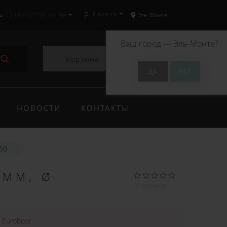
р.
Валюта
+7 (495) 151-96-96
Эль-Монте
Ваш город —
Эль-Монте
?
Корзина
0
НОВОСТИ
КОНТАКТЫ
50
 ММ, Ø
0 отзывов
:
Euroboor