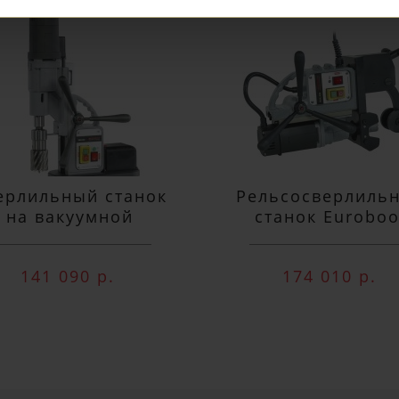
ПОДПИСАТЬСЯ
ерлильный станок
Рельсосверлиль
на вакуумной
станок Euroboo
одушке Euroboor
ECO.RAIL.40S
VAC.50S+
141 090 р.
174 010 р.