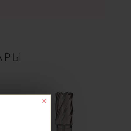
АРЫ
×
ne оплату и