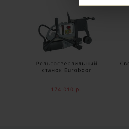
Рельсосверлильный
Св
станок Euroboor
RAIL.40S 12-40 мм
п
174 010 р.