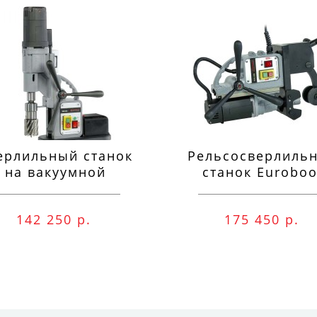
ерлильный станок
Рельсосверлиль
на вакуумной
станок Euroboo
одушке Euroboor
ECO.RAIL.40S
VAC.50S+
142 250 р.
175 450 р.