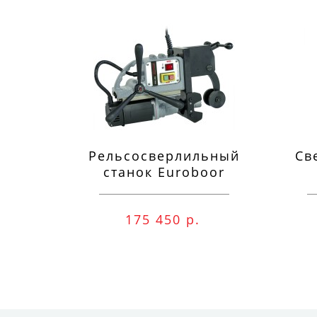
Рельсосверлильный
Св
станок Euroboor
RAIL.40S 12-40 мм
п
175 450 р.