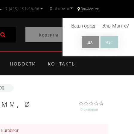
р.
Валюта
+7 (495) 151-96-96
Эль-Монте
Ваш город —
Эль-Монте
?
Корзина
0
НОВОСТИ
КОНТАКТЫ
90
 ММ, Ø
0 отзывов
:
Euroboor