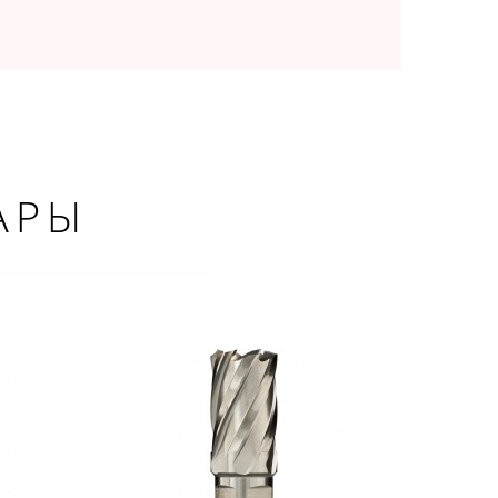
АРЫ
×