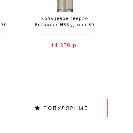
о
Кольцевое сверло
К
 30
Euroboor HSS длина 30
Eur
мм, Ø 75 HCS.750
м
ne оплату и
14 350 р.
ПОПУЛЯРНЫЕ