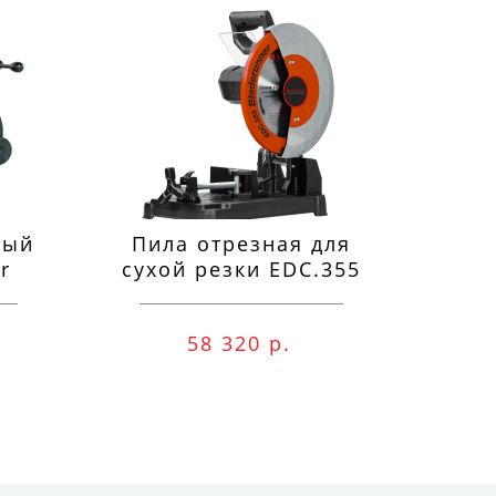
ный
Пила отрезная для
П
r
сухой резки EDC.355
м
58 320 р.