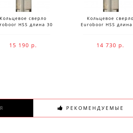
Специальные предложения!
Кольцевое сверло
Кольцевое сверл
roboor HSS длина 30
Euroboor HSS длина
Подпишись и получай бонусы.
мм, Ø 77 HCS.770
мм, Ø 76 HCS.760
ожете оплатить любым способом, включая onli
беспроцентную рассрочку!
15 190 р.
14 730 р.
В нашем магазине всегда актуальные цены!
Я
РЕКОМЕНДУЕМЫЕ
ПОДПИСАТЬСЯ