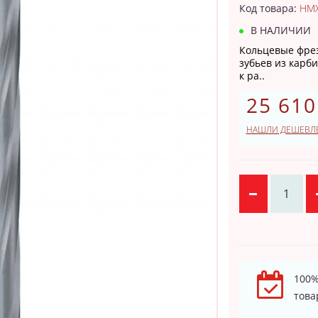
Код товара:
HMX
В НАЛИЧИИ
Кольцевые фрез
зубьев из карб
к ра..
25 610
НАШЛИ ДЕШЕВЛ
100%
това