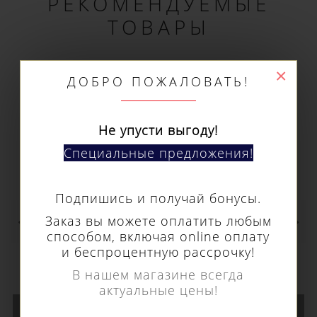
РЕКОМЕНДУЕМЫЕ
ТОВАРЫ
×
ДОБРО ПОЖАЛОВАТЬ!
Не упусти выгоду!
Специальные предложения!
Подпишись и получай бонусы.
Заказ вы можете оплатить любым
способом, включая online оплату
и беспроцентную рассрочку!
Кольцевое сверло Euroboor HSS длина 30
В нашем магазине всегда
мм, Ø 78 HCS.780
актуальные цены!
15 730 р.
В КОРЗИНУ