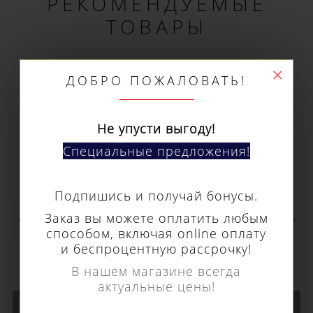
РЕКОМЕНДУЕМЫЕ
ТОВАРЫ
×
ДОБРО ПОЖАЛОВАТЬ!
Не упусти выгоду!
Специальные предложения!
Подпишись и получай бонусы.
Заказ вы можете оплатить любым
способом, включая online оплату
и беспроцентную рассрочку!
Кольцевое сверло Euroboor HSS длина 30
В нашем магазине всегда
мм, Ø 78 HCS.780
актуальные цены!
15 600 р.
В КОРЗИНУ