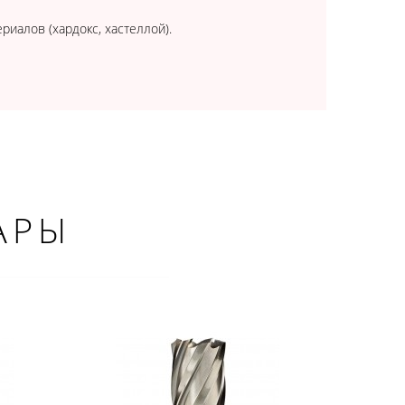
иалов (хардокс, хастеллой).
АРЫ