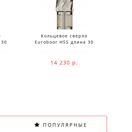
о
Кольцевое сверло
К
 30
Euroboor HSS длина 30
Eur
мм, Ø 75 HCS.750
м
14 230 р.
ПОПУЛЯРНЫЕ