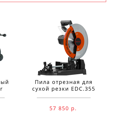
ный
Пила отрезная для
П
r
сухой резки EDC.355
м
57 850 р.