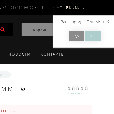
р.
Валюта
+7 (495) 151-96-96
Эль-Монте
Ваш город —
Эль-Монте
?
Корзина
0
НОВОСТИ
КОНТАКТЫ
70
 ММ, Ø
0 отзывов
:
Euroboor