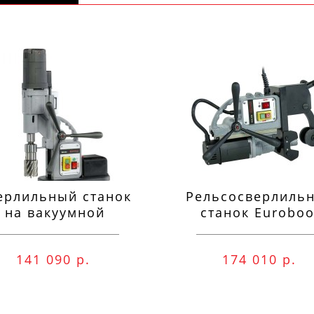
ерлильный станок
Рельсосверлиль
на вакуумной
станок Euroboo
одушке Euroboor
ECO.RAIL.40S
VAC.50S+
141 090 р.
174 010 р.