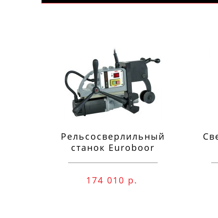
Рельсосверлильный
Св
станок Euroboor
RAIL.40S 12-40 мм
п
174 010 р.