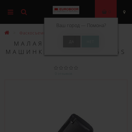
0
Ваш город —
Помона
?
Фаскосъемные машины
МАЛАЯ ФАСКОСЪЁМНАЯ
МАШИНКА EUROBOOR B45S
0 отзывов