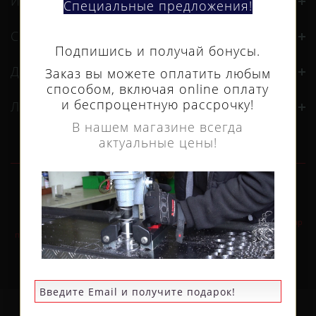
ИНФОРМАЦИЯ
Специальные предложения!
СЛУЖБА ПОДДЕРЖКИ
Подпишись и получай бонусы.
ДОПОЛНИТЕЛЬНО
Заказ вы можете оплатить любым
способом, включая online оплату
и беспроцентную рассрочку!
ЛИЧНЫЙ КАБИНЕТ
В нашем магазине всегда
актуальные цены!
100% Гарантия на
Быстрая доставка
Качественный товар
продаваемый товар
по всей стране
большой
ассортимент