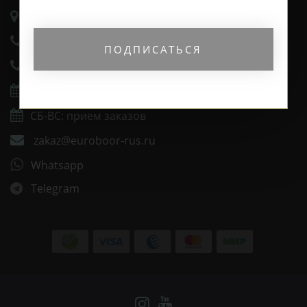
г. Москва. ул. Суздальская, д. 18г (ТЦ ТРИО)
+7 (495) 151-96-96
ПОДПИСАТЬСЯ
+7 (800) 200-15-94
Будни: 09:00 - 20:00
СБ-ВС: прием заказов
zakaz@euroboor-rus.ru
Whatsapp
Telegram