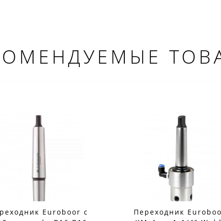
КОМЕНДУЕМЫЕ ТОВ
ДОБРО ПОЖАЛОВАТЬ!
Не упусти выгоду!
Специальные предложения!
реходник Euroboor с
Переходник Euroboo