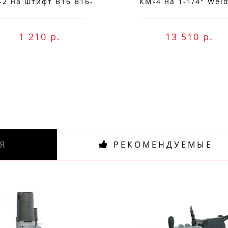
-2 на штифт B16 B16-
КМ-4 на 1-1/4" Wel
MC2
IMC.40/32
Подпишись и получай бонусы.
1 210 р.
13 510 р.
ожете оплатить любым способом, включая onli
беспроцентную рассрочку!
В нашем магазине всегда актуальные цены!
Я
РЕКОМЕНДУЕМЫЕ
ПОДПИСАТЬСЯ