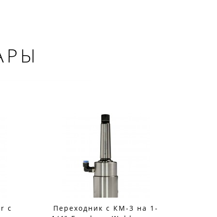
АРЫ
×
r с
Переходник с КМ-3 на 1-
Пер