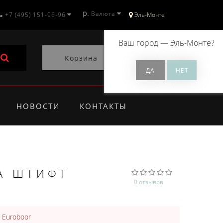
р.
Валюта
+7 (495) 151-96-96
Эль-Монте
Ваш город —
Эль-Монте
?
Корзина
0
НОВОСТИ
КОНТАКТЫ
А ШТИФТ
0 отзывов
:
Euroboor