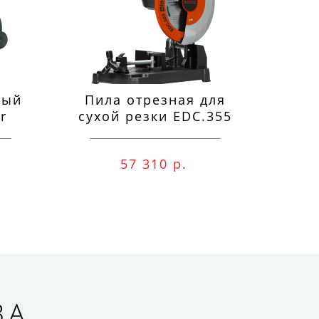
ный
Пила отрезная для
П
r
сухой резки EDC.355
м
57 310 р.
ВА