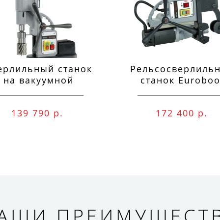
ерлильный станок
Рельсосверлиль
на вакуумной
станок Euroboo
одушке Euroboor
ECO.RAIL.40S
VAC.50S+
139 790 р.
172 400 р.
АШИ ПРЕИМУЩЕСТ