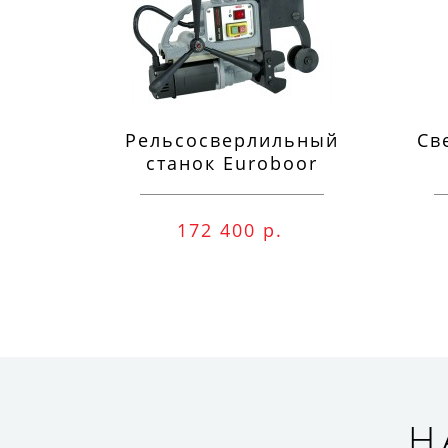
Рельсосверлильный
Св
станок Euroboor
RAIL.40S 12-40 мм
п
172 400 р.
Н