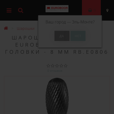
0
Ваш город —
Эль-Монте
?
Шарошки
Шарошка по металлу типа E
ШАРОШКА ПО МЕТАЛЛУ
EUROBOOR ТИПА E, Ø
ГОЛОВКИ - 8 ММ RB.E0806
0 отзывов