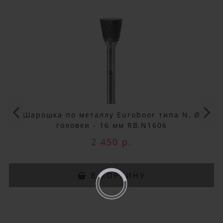
×
ДОБРО ПОЖАЛОВАТЬ!
Не упусти выгоду!
Специальные предложения!
Подпишись и получай бонусы.
Заказ вы можете оплатить любым
способом, включая online оплату
Шарошка по металлу Euroboor типа N, Ø
и беспроцентную рассрочку!
головки - 16 мм RB.N1606
В нашем магазине всегда
2 450 р.
актуальные цены!
В КОРЗИНУ