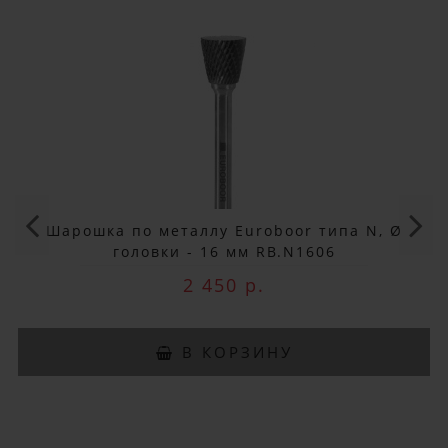
×
ДОБРО ПОЖАЛОВАТЬ!
Не упусти выгоду!
Специальные предложения!
Подпишись и получай бонусы.
Заказ вы можете оплатить любым
способом, включая online оплату
Шарошка по металлу Euroboor типа N, Ø
и беспроцентную рассрочку!
головки - 16 мм RB.N1606
В нашем магазине всегда
2 450 р.
актуальные цены!
В КОРЗИНУ