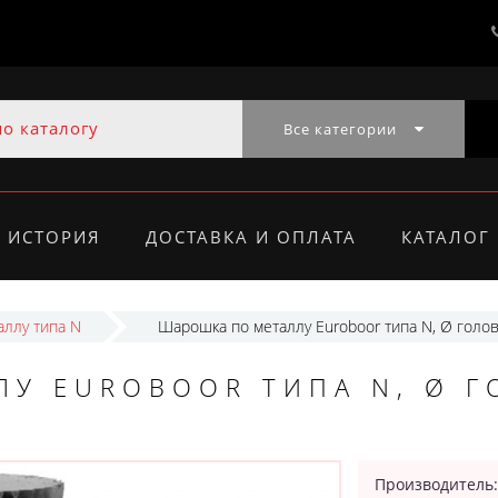
Все категории
ИСТОРИЯ
ДОСТАВКА И ОПЛАТА
КАТАЛОГ
ллу типа N
Шарошка по металлу Euroboor типа N, Ø голов
У EUROBOOR ТИПА N, Ø Г
Производитель