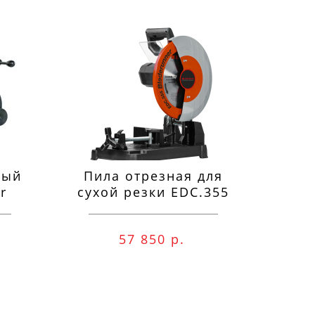
ный
Пила отрезная для
П
r
сухой резки EDC.355
м
57 850 р.