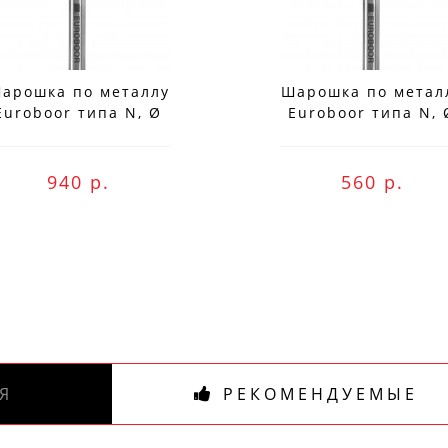
Не упусти выгоду!
Специальные предложения!
арошка по металлу
Шарошка по метал
Подпишись и получай бонусы.
Euroboor типа N, Ø
Euroboor типа N, 
ожете оплатить любым способом, включая onli
овки - 10 мм RB.N1006
головки - 6 мм RB.N
беспроцентную рассрочку!
940 р.
560 р.
В нашем магазине всегда актуальные цены!
Я
РЕКОМЕНДУЕМЫЕ
ПОДПИСАТЬСЯ