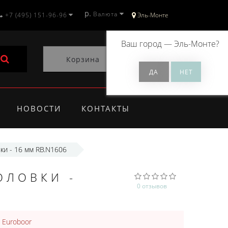
р.
Валюта
+7 (495) 151-96-96
Эль-Монте
Ваш город —
Эль-Монте
?
Корзина
0
НОВОСТИ
КОНТАКТЫ
ки - 16 мм RB.N1606
ОЛОВКИ -
0 отзывов
:
Euroboor