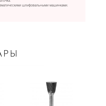
аточка.
евматическими шлифовальными машинками.
АРЫ
×