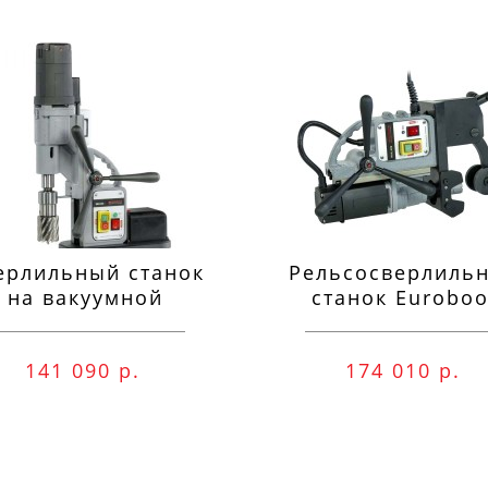
ерлильный станок
Рельсосверлиль
на вакуумной
станок Euroboo
одушке Euroboor
ECO.RAIL.40S
VAC.50S+
141 090 р.
174 010 р.