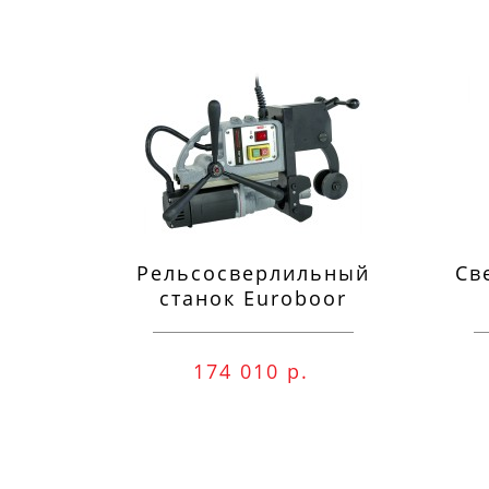
Рельсосверлильный
Св
станок Euroboor
RAIL.40S 12-40 мм
п
174 010 р.