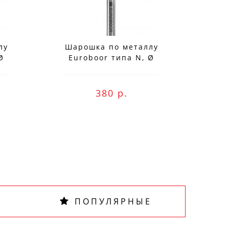
лу
Шарошка по металлу
Ша
Ø
Euroboor типа N, Ø
Eu
ne оплату и
0606
головки - 3 мм RB.N0303
голов
380 р.
ПОПУЛЯРНЫЕ