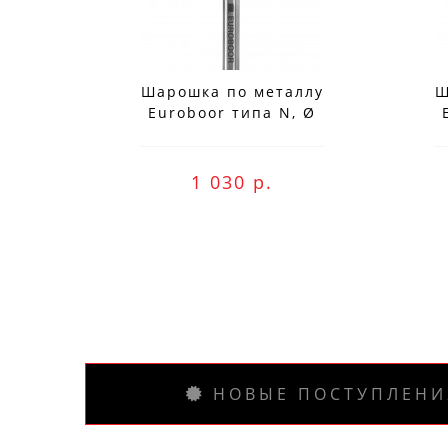
Шарошка по металлу
Ш
Euroboor типа N, Ø
Заказ вы м
головки - 12 мм RB.N1206
гол
1 030 р.
НОВЫЕ ПОСТУПЛЕНИ