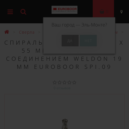
0
Ваш город —
Эль-Монте
?
Сверла
Спиральные свёрла Weldon 55 мм
СПИРАЛЬНОЕ СВЕРЛО 9,0 X
55 ММ ДЛИНОЙ И С
СОЕДИНЕНИЕМ WELDON 19
ММ EUROBOOR SPI.09
0 отзывов