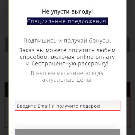
Специальные предложения!
Спиральное сверло 14,0 x 30 мм длиной и
с соединением Weldon 19 мм Euroboor
SSPI.14
Подпишись и получай бонусы.
1 190 р.
Заказ вы можете оплатить любым
способом, включая online оплату
и беспроцентную рассрочку!
В КОРЗИНУ
В нашем магазине всегда
актуальные цены!
НОВЫЕ ПОСТУПЛЕНИЯ
РЕКОМЕНДУЕМЫЕ
ПОПУЛЯРНЫЕ