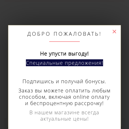
×
ДОБРО ПОЖАЛОВАТЬ!
РЕКОМЕНДУЕМЫЕ
ТОВАРЫ
Не упусти выгоду!
Специальные предложения!
Подпишись и получай бонусы.
Заказ вы можете оплатить любым
способом, включая online оплату
и беспроцентную рассрочку!
В нашем магазине всегда
актуальные цены!
Центровочный штифт Euroboor ø 6,3 мм и