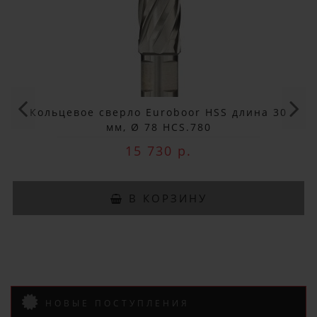
×
ДОБРО ПОЖАЛОВАТЬ!
Не упусти выгоду!
Специальные предложения!
Кольцевое сверло Euroboor HSS длина 30
мм, Ø 78 HCS.780
Подпишись и получай бонусы.
15 730 р.
Заказ вы можете оплатить любым
способом, включая online оплату
и беспроцентную рассрочку!
В КОРЗИНУ
В нашем магазине всегда
актуальные цены!
НОВЫЕ ПОСТУПЛЕНИЯ