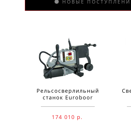
НОВЫЕ ПОСТУПЛЕНИ
Рельсосверлильный
Св
станок Euroboor
RAIL.40S 12-40 мм
п
174 010 р.