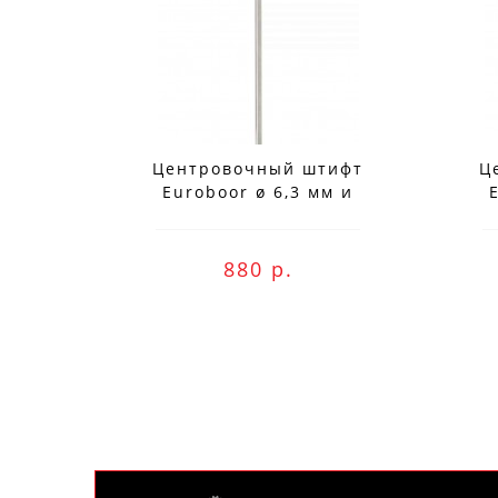
Центровочный штифт
Ц
Заказ вы м
Euroboor ø 6,3 мм и
длиной 204 мм для
использования с IBK.100
ис
880 р.