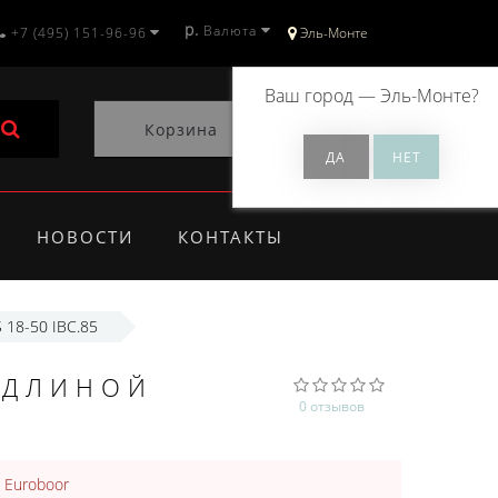
р.
Валюта
+7 (495) 151-96-96
Эль-Монте
Ваш город —
Эль-Монте
?
Корзина
0
НОВОСТИ
КОНТАКТЫ
 18-50 IBC.85
 ДЛИНОЙ
0 отзывов
:
Euroboor