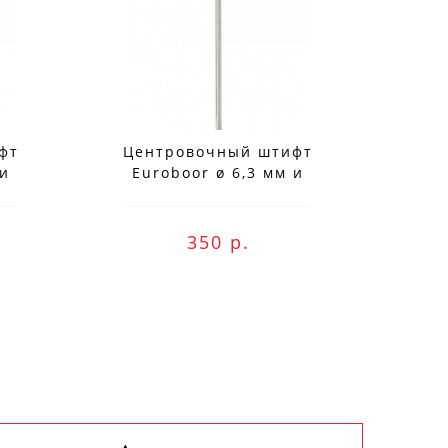
фт
Центровочный штифт
Це
ne оплату и
 и
Euroboor ø 6,3 мм и
Eu
я
длиной 128 мм для
длин
.50
использования с IBK.25
HM
350 р.