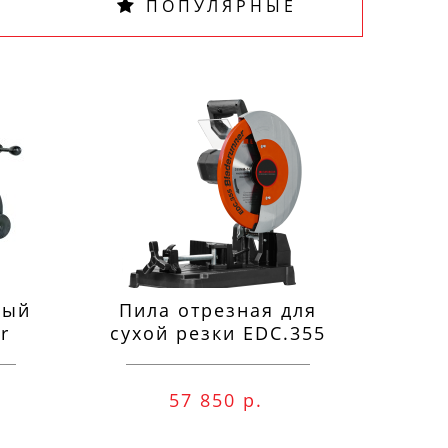
ПОПУЛЯРНЫЕ
ный
Пила отрезная для
П
r
сухой резки EDC.355
м
57 850 р.