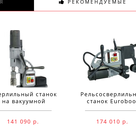
Я
РЕКОМЕНДУЕМЫЕ
ерлильный станок
Рельсосверлиль
на вакуумной
станок Euroboo
одушке Euroboor
ECO.RAIL.40S
VAC.50S+
141 090 р.
174 010 р.