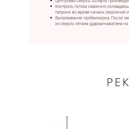
Центровка сверла. Штифты произведен
Контроль потока смазочно-охлаждающ
патроне во время начала сверления и
Выталкивание пробки/керна. После ок
из сверло лёгким ударом/нажатием на
РЕ