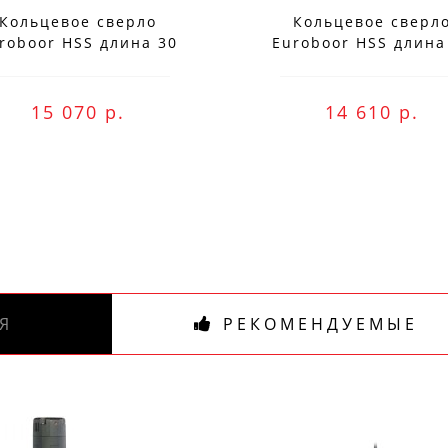
Специальные предложения!
Кольцевое сверло
Кольцевое сверл
roboor HSS длина 30
Euroboor HSS длина
Подпишись и получай бонусы.
мм, Ø 77 HCS.770
мм, Ø 76 HCS.760
ожете оплатить любым способом, включая onli
15 070 р.
14 610 р.
беспроцентную рассрочку!
В нашем магазине всегда актуальные цены!
Я
РЕКОМЕНДУЕМЫЕ
ПОДПИСАТЬСЯ