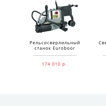
Рельсосверлильный
Св
станок Euroboor
RAIL.40S 12-40 мм
п
174 010 р.