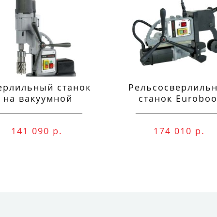
ерлильный станок
Рельсосверлиль
на вакуумной
станок Euroboo
одушке Euroboor
ECO.RAIL.40S
VAC.50S+
141 090 р.
174 010 р.