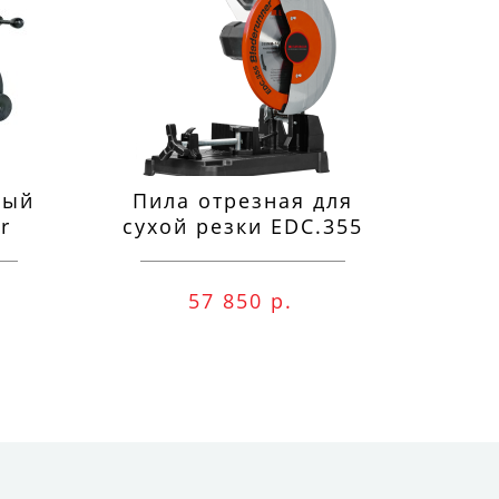
ный
Пила отрезная для
П
r
сухой резки EDC.355
м
57 850 р.