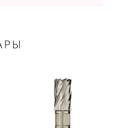
АРЫ
×