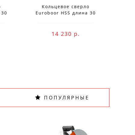
о
Кольцевое сверло
К
 30
Euroboor HSS длина 30
Eur
мм, Ø 75 HCS.750
м
ne оплату и
14 230 р.
ПОПУЛЯРНЫЕ