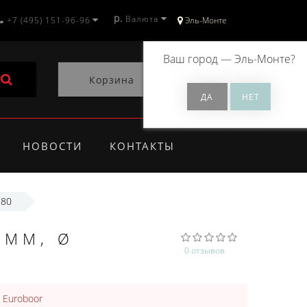
р.
Валюта
+7 (495) 151-96-96
Эль-Монте
Ваш город —
Эль-Монте
?
Корзина
0
НОВОСТИ
КОНТАКТЫ
180
 ММ, Ø
0 отзывов
:
Euroboor