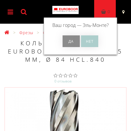
0
Ваш город —
Эль-Монте
?
Фрезы
Фрезы HSS 55 мм
КОЛЬЦЕВОЕ СВЕРЛО
EUROBOOR HSS ДЛИНА 55
ММ, Ø 84 HCL.840
0 отзывов