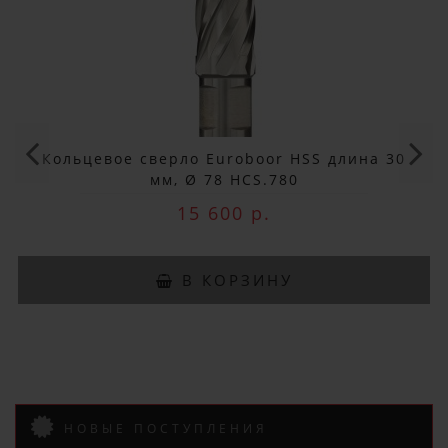
×
ДОБРО ПОЖАЛОВАТЬ!
Не упусти выгоду!
Специальные предложения!
Кольцевое сверло Euroboor HSS длина 30
мм, Ø 78 HCS.780
Подпишись и получай бонусы.
15 600 р.
Заказ вы можете оплатить любым
способом, включая online оплату
и беспроцентную рассрочку!
В КОРЗИНУ
В нашем магазине всегда
актуальные цены!
НОВЫЕ ПОСТУПЛЕНИЯ