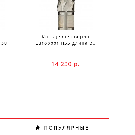
о
Кольцевое сверло
К
 30
Euroboor HSS длина 30
Eur
мм, Ø 75 HCS.750
м
14 230 р.
ПОПУЛЯРНЫЕ