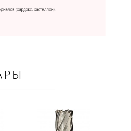
иалов (хардокс, хастеллой).
АРЫ