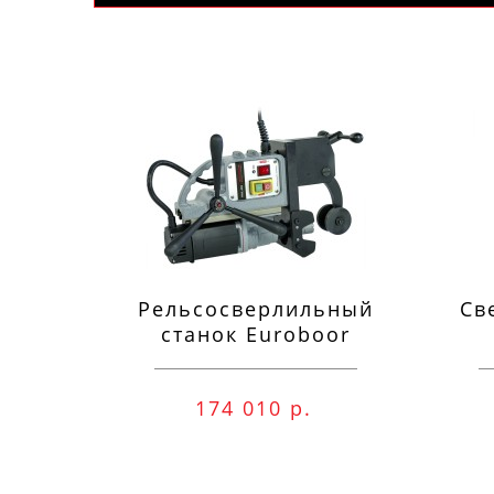
Рельсосверлильный
Св
станок Euroboor
RAIL.40S 12-40 мм
п
174 010 р.