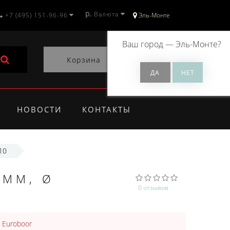
р.
Валюта
+7 (495) 151-96-96
Эль-Монте
Ваш город —
Эль-Монте
?
Корзина
0
НОВОСТИ
КОНТАКТЫ
10
 ММ, Ø
0 отзывов
:
Euroboor