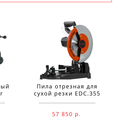
ный
Пила отрезная для
П
r
сухой резки EDC.355
м
57 850 р.