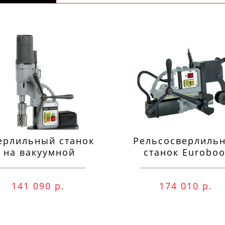
ерлильный станок
Рельсосверлиль
на вакуумной
станок Euroboo
одушке Euroboor
ECO.RAIL.40S
VAC.50S+
141 090 р.
174 010 р.