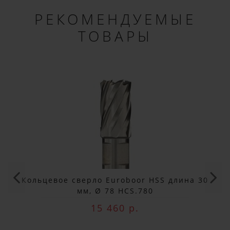
РЕКОМЕНДУЕМЫЕ
ТОВАРЫ
×
ДОБРО ПОЖАЛОВАТЬ!
Кольцевое сверло Euroboor HSS длина 30
Не упусти выгоду!
мм, Ø 78 HCS.780
Специальные предложения!
15 460 р.