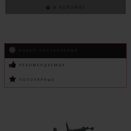
Подпишись и получай бонусы.
В КОРЗИНУ
Заказ вы можете оплатить любым
способом, включая online оплату
и беспроцентную рассрочку!
В нашем магазине всегда
актуальные цены!
НОВЫЕ ПОСТУПЛЕНИЯ
РЕКОМЕНДУЕМЫЕ
ПОПУЛЯРНЫЕ