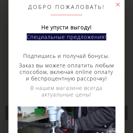
×
ДОБРО ПОЖАЛОВАТЬ!
Не упусти выгоду!
Специальные предложения!
Подпишись и получай бонусы.
Заказ вы можете оплатить любым
способом, включая online оплату
Шарошка по металлу Euroboor типа N, Ø
и беспроцентную рассрочку!
головки - 16 мм RB.N1606
В нашем магазине всегда
2 470 р.
актуальные цены!
В КОРЗИНУ