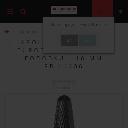
0
Ваш город —
Эль-Монте
?
Шарошки
Шарошка по металлу типа L
ШАРОШКА ПО МЕТАЛЛУ
EUROBOOR ТИПА L, Ø
ГОЛОВКИ - 16 ММ
RB.L1606
0 отзывов