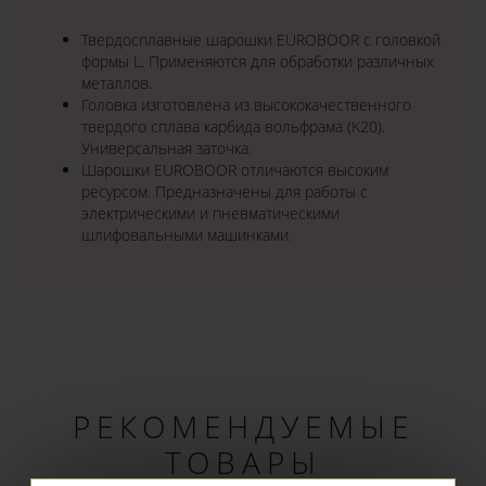
Твердосплавные шарошки EUROBOOR с головкой
формы L. Применяются для обработки различных
металлов.
Головка изготовлена из высококачественного
твердого сплава карбида вольфрама (K20).
Универсальная заточка.
Шарошки EUROBOOR отличаются высоким
ресурсом. Предназначены для работы с
электрическими и пневматическими
шлифовальными машинками.
РЕКОМЕНДУЕМЫЕ
ТОВАРЫ