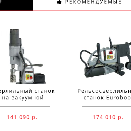
Я
РЕКОМЕНДУЕМЫЕ
ерлильный станок
Рельсосверлиль
на вакуумной
станок Euroboo
одушке Euroboor
ECO.RAIL.40S
VAC.50S+
141 090 р.
174 010 р.