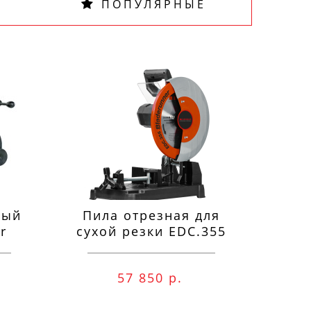
ПОПУЛЯРНЫЕ
ный
Пила отрезная для
П
r
сухой резки EDC.355
м
57 850 р.