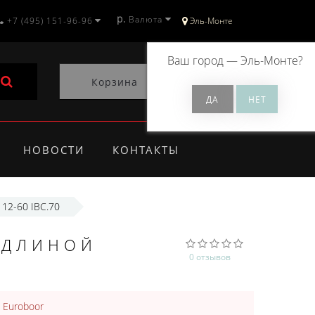
р.
Валюта
+7 (495) 151-96-96
Эль-Монте
Ваш город —
Эль-Монте
?
Корзина
0
НОВОСТИ
КОНТАКТЫ
12-60 IBC.70
 ДЛИНОЙ
0 отзывов
:
Euroboor