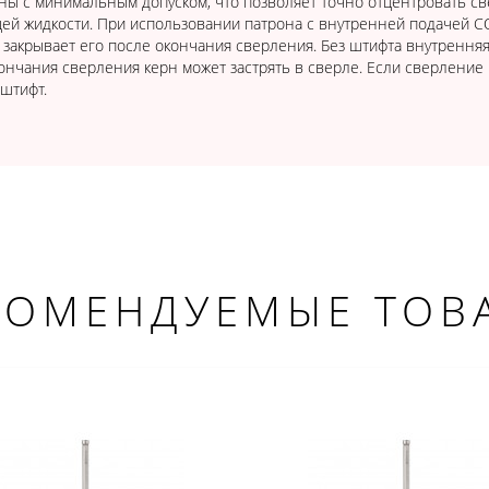
ы с минимальным допуском, что позволяет точно отцентровать св
ей жидкости. При использовании патрона с внутренней подачей С
 закрывает его после окончания сверления. Без штифта внутренняя
ончания сверления керн может застрять в сверле. Если сверление
 штифт.
КОМЕНДУЕМЫЕ ТОВ