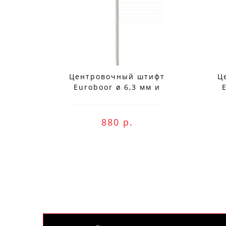
Центровочный штифт
Ц
Euroboor ø 6,3 мм и
длиной 204 мм для
использования с IBK.100
ис
880 р.