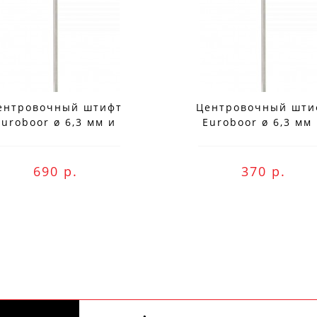
ентровочный штифт
Центровочный шти
Euroboor ø 6,3 мм и
Euroboor ø 6,3 мм
длиной 176 мм для
длиной 155 мм дл
пользования с IBK.75
использования с IBK
690 р.
370 р.