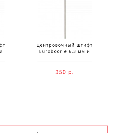
фт
Центровочный штифт
Це
 и
Euroboor ø 6,3 мм и
Eu
я
длиной 128 мм для
длин
.50
использования с IBK.25
HM
350 р.