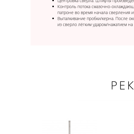
Центровка сверла. Штифты произведен
Контроль потока смазочно-охлаждающ
патроне во время начала сверления и
Выталкивание пробки/керна. После ок
из сверло лёгким ударом/нажатием на
РЕ