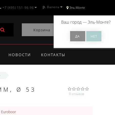
р.
Валюта
+7 (495) 151-96-96
Эль-Монте
Ваш город —
Эль-Монте
?
Корзина
0
НОВОСТИ
КОНТАКТЫ
0
ММ, Ø 53
0 отзывов
:
Euroboor