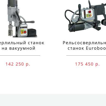
ерлильный станок
Рельсосверлиль
на вакуумной
станок Euroboo
одушке Euroboor
ECO.RAIL.40S
VAC.50S+
142 250 р.
175 450 р.