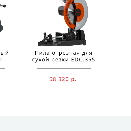
ный
Пила отрезная для
П
r
сухой резки EDC.355
м
58 320 р.