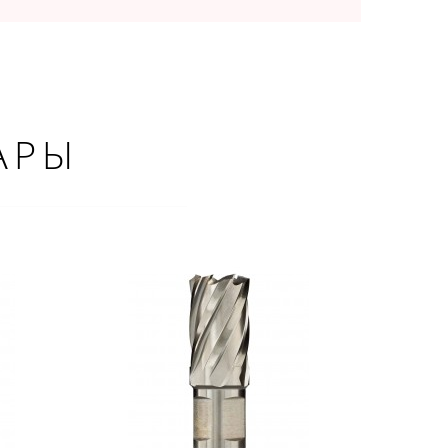
АРЫ
×