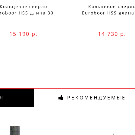
Специальные предложения!
Кольцевое сверло
Кольцевое сверл
roboor HSS длина 30
Euroboor HSS длина
Подпишись и получай бонусы.
мм, Ø 77 HCS.770
мм, Ø 76 HCS.760
ожете оплатить любым способом, включая onli
15 190 р.
14 730 р.
беспроцентную рассрочку!
В нашем магазине всегда актуальные цены!
Я
РЕКОМЕНДУЕМЫЕ
ПОДПИСАТЬСЯ