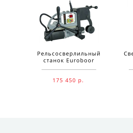
Рельсосверлильный
Св
станок Euroboor
RAIL.40S 12-40 мм
п
175 450 р.