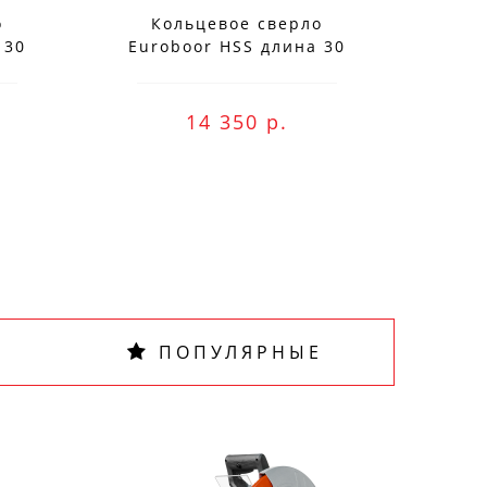
о
Кольцевое сверло
К
 30
Euroboor HSS длина 30
Eur
мм, Ø 75 HCS.750
м
ne оплату и
14 350 р.
ПОПУЛЯРНЫЕ