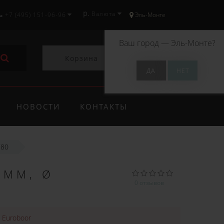
р.
Валюта
+7 (495) 151-96-96
Эль-Монте
Ваш город —
Эль-Монте
?
Корзина
0
НОВОСТИ
КОНТАКТЫ
780
 ММ, Ø
0 отзывов
:
Euroboor