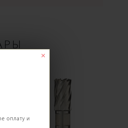
АРЫ
×
ne оплату и