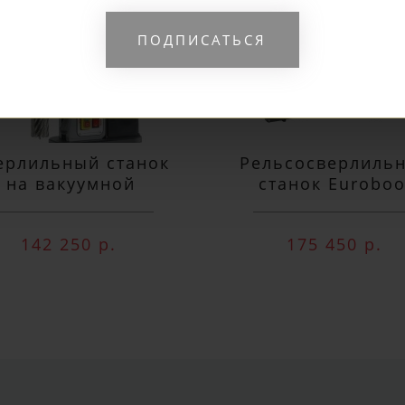
ПОДПИСАТЬСЯ
ерлильный станок
Рельсосверлиль
на вакуумной
станок Euroboo
одушке Euroboor
ECO.RAIL.40S
VAC.50S+
142 250 р.
175 450 р.