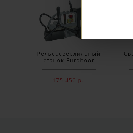
Рельсосверлильный
Св
станок Euroboor
RAIL.40S 12-40 мм
п
175 450 р.