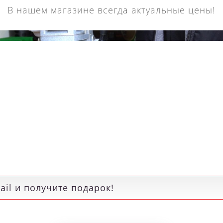
В нашем магазине всегда актуальные цены!
Кольцевое сверло
Кольцевое сверл
roboor HSS длина 30
Euroboor HSS длина
мм, Ø 77 HCS.770
мм, Ø 76 HCS.760
15 190 р.
14 730 р.
Я
РЕКОМЕНДУЕМЫЕ