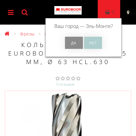
0
Ваш город —
Эль-Монте
?
Фрезы
Фрезы HSS 55 мм
КОЛЬЦЕВОЕ СВЕРЛО
EUROBOOR HSS ДЛИНА 55
ММ, Ø 63 HCL.630
0 отзывов