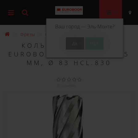
0
Ваш город —
Эль-Монте
?
Фрезы
Фрезы HSS 55 мм
КОЛЬЦЕВОЕ СВЕРЛО
EUROBOOR HSS ДЛИНА 55
ММ, Ø 83 HCL.830
0 отзывов