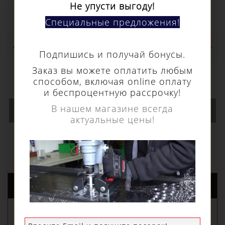
Не упусти выгоду!
Специальные предложения!
Кольцевое сверло Euroboor HSS длина 30
Подпишись и получай бонусы.
мм, Ø 78 HCS.780
Заказ вы можете оплатить любым
15 600 р.
способом, включая online оплату
и беспроцентную рассрочку!
В нашем магазине всегда
В КОРЗИНУ
актуальные цены!
НОВЫЕ ПОСТУПЛЕНИЯ
РЕКОМЕНДУЕМЫЕ