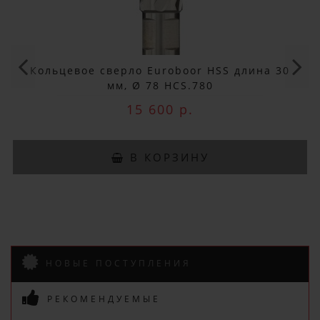
ДОБРО ПОЖАЛОВАТЬ!
Не упусти выгоду!
Кольцевое сверло Euroboor HSS длина 30
Специальные предложения!
мм, Ø 78 HCS.780
15 600 р.
Подпишись и получай бонусы.
Заказ вы можете оплатить любым
В КОРЗИНУ
способом, включая online оплату
и беспроцентную рассрочку!
В нашем магазине всегда
актуальные цены!
НОВЫЕ ПОСТУПЛЕНИЯ
РЕКОМЕНДУЕМЫЕ