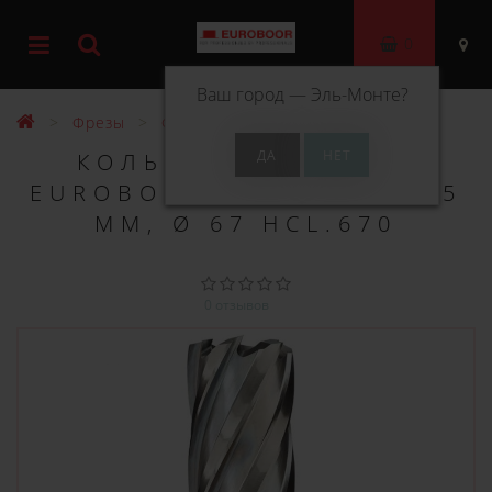
0
Ваш город —
Эль-Монте
?
Фрезы
Фрезы HSS 55 мм
КОЛЬЦЕВОЕ СВЕРЛО
EUROBOOR HSS ДЛИНА 55
ММ, Ø 67 HCL.670
0 отзывов