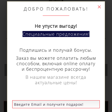
Не упусти выгоду!
Специальные предложения!
Подпишись и получай бонусы.
Кольцевое сверло Euroboor HSS длина 30
Заказ вы можете оплатить любым
мм, Ø 78 HCS.780
способом, включая online оплату
15 460 р.
и беспроцентную рассрочку!
В нашем магазине всегда
актуальные цены!
В КОРЗИНУ
НОВЫЕ ПОСТУПЛЕНИЯ