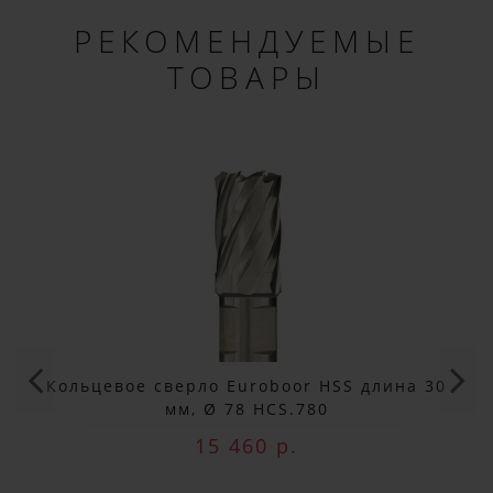
РЕКОМЕНДУЕМЫЕ
ТОВАРЫ
×
ДОБРО ПОЖАЛОВАТЬ!
Кольцевое сверло Euroboor HSS длина 30
Не упусти выгоду!
мм, Ø 78 HCS.780
Специальные предложения!
15 460 р.